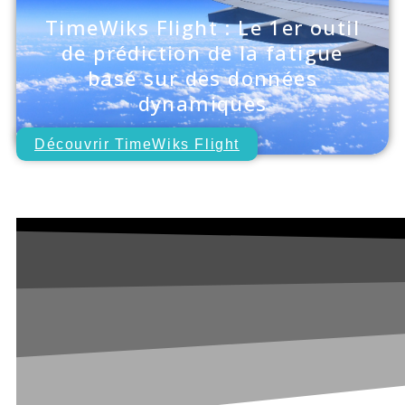
TimeWiks Flight : Le 1er outil
de prédiction de la fatigue
basé sur des données
dynamiques
Découvrir TimeWiks Flight